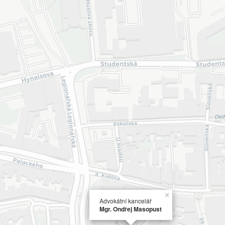
×
Advokátní kancelář
Mgr. Ondřej Masopust