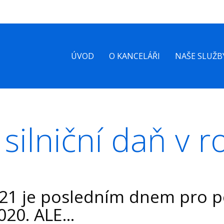
ÚVOD
O KANCELÁŘI
NAŠE SLUŽB
silniční daň v 
021 je posledním dnem pro p
020. ALE...