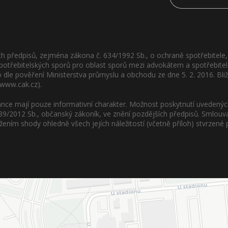
 předpisů, zejména zákona č. 634/1992 Sb., o ochraně spotřebitele, 
otřebitelských sporů pro oblast sporů mezi advokátem a spotřebite
 dle pověření Ministerstva průmyslu a obchodu ze dne 5. 2. 2016. Bl
www.cak.cz).
nce mají pouze informativní charakter. Možnost poskytnutí uvedenýc
 89/2012 Sb., občanský zákoník, ve znění pozdějších předpisů. Smlouv
ením shody ohledně všech jejích náležitostí (včetně příloh) stvrze