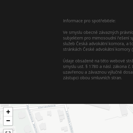
Informace pro spotřebitele:
Ve smyslu obecně závazných právních
subjektem pro mimosoudní řešení sp
služeb Česká advokátní komora, a to
stránkách České advokátní komory (
Údaje obsažené na této webové strá
smyslu ust. § 1780 a násl. zákona č.
uzavřenou a závaznou výlučně dosaž
zástupci obou smluvních stran.
+
−