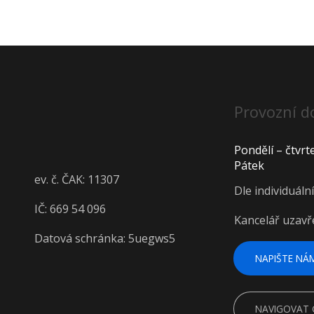
Provozní d
Pondělí – čtvrt
Pátek
ev. č. ČAK: 11307
Dle individuáln
IČ: 669 54 096
Kancelář uzavř
Datová schránka: 5uegws5
NAPIŠTE NÁ
NAVIGOVAT