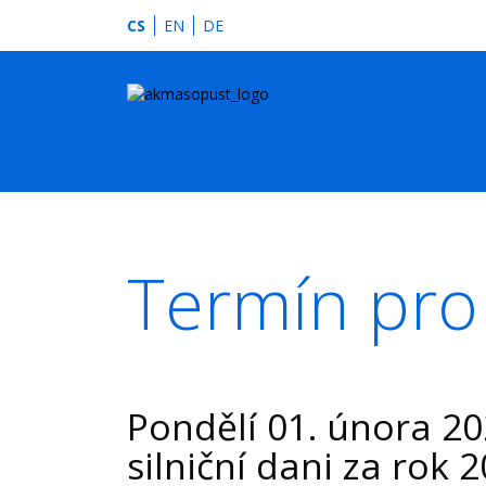
CS
EN
DE
Termín pro 
Pondělí 01. února 2
silniční dani za rok 2