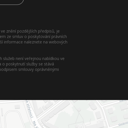
ve znění pozdějších předpisů, je
lem ze smluv o poskytování právních
ižší informace naleznete na webových
h služeb není veřejnou nabídkou ve
a o poskytnutí služby se stává
né podpisem smlouvy oprávněnými