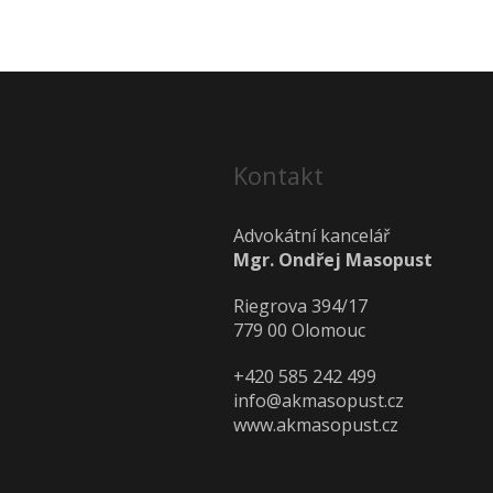
Kontakt
Advokátní kancelář
Mgr. Ondřej Masopust
Riegrova 394/17
779 00 Olomouc
+420 585 242 499
info@akmasopust.cz
www.akmasopust.cz