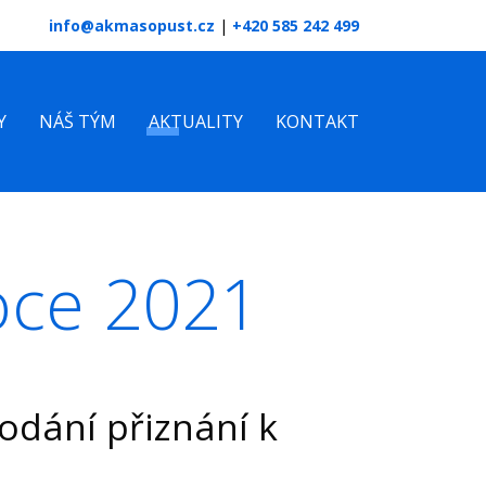
info@akmasopust.cz
|
+420 585 242 499
Y
NÁŠ TÝM
AKTUALITY
KONTAKT
roce 2021
odání přiznání k