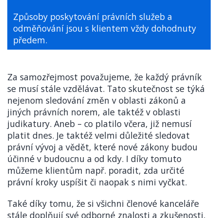
Způsoby poskytování právních služeb a
odměňování jsou s klientem vždy dohodnuty
předem.
Za samozřejmost považujeme, že každý právník
se musí stále vzdělávat. Tato skutečnost se týká
nejenom sledování změn v oblasti zákonů a
jiných právních norem, ale taktéž v oblasti
judikatury. Aneb – co platilo včera, již nemusí
platit dnes. Je taktéž velmi důležité sledovat
právní vývoj a vědět, které nové zákony budou
účinné v budoucnu a od kdy. I díky tomuto
můžeme klientům např. poradit, zda určité
právní kroky uspíšit či naopak s nimi vyčkat.
Také díky tomu, že si všichni členové kanceláře
stále doplňují své odborné znalosti a zkušenosti,