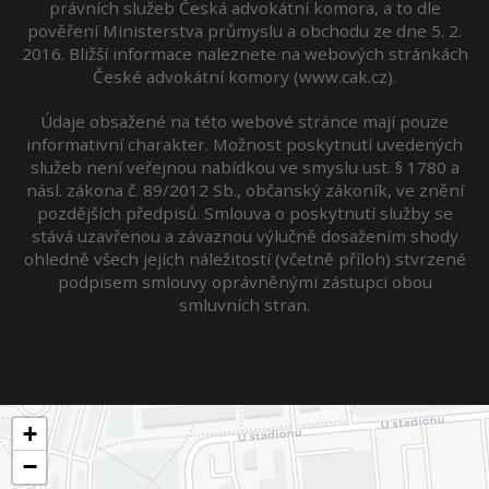
právních služeb Česká advokátní komora, a to dle
pověření Ministerstva průmyslu a obchodu ze dne 5. 2.
2016. Bližší informace naleznete na webových stránkách
České advokátní komory (www.cak.cz).
Údaje obsažené na této webové stránce mají pouze
informativní charakter. Možnost poskytnutí uvedených
služeb není veřejnou nabídkou ve smyslu ust. § 1780 a
násl. zákona č. 89/2012 Sb., občanský zákoník, ve znění
pozdějších předpisů. Smlouva o poskytnutí služby se
stává uzavřenou a závaznou výlučně dosažením shody
ohledně všech jejích náležitostí (včetně příloh) stvrzené
podpisem smlouvy oprávněnými zástupci obou
smluvních stran.
+
−