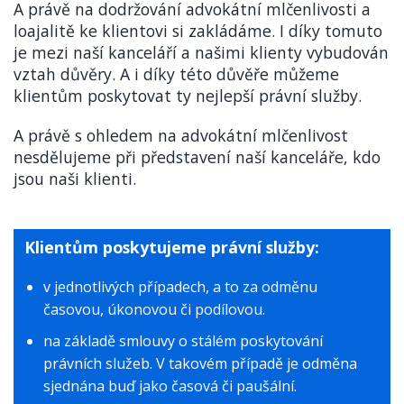
A právě na dodržování advokátní mlčenlivosti a
loajalitě ke klientovi si zakládáme. I díky tomuto
je mezi naší kanceláří a našimi klienty vybudován
vztah důvěry. A i díky této důvěře můžeme
klientům poskytovat ty nejlepší právní služby.
A právě s ohledem na advokátní mlčenlivost
nesdělujeme při představení naší kanceláře, kdo
jsou naši klienti.
Klientům poskytujeme právní služby:
v jednotlivých případech, a to za odměnu
časovou, úkonovou či podílovou.
na základě smlouvy o stálém poskytování
právních služeb. V takovém případě je odměna
sjednána buď jako časová či paušální.