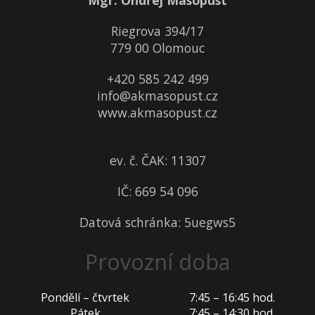
Mgr. Ondřej Masopust
Riegrova 394/17
779 00 Olomouc
+420 585 242 499
info@akmasopust.cz
www.akmasopust.cz
ev. č. ČAK: 11307
IČ: 669 54 096
Datová schránka: 5uegws5
Provozní doba
Pondělí – čtvrtek
7:45 – 16:45 hod.
Pátek
7:45 – 14:30 hod.