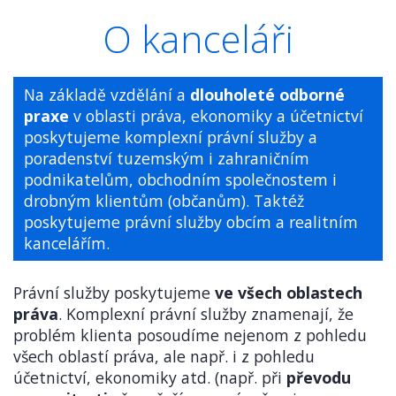
O kanceláři
Na základě vzdělání a
dlouholeté odborné
praxe
v oblasti práva, ekonomiky a účetnictví
poskytujeme komplexní právní služby a
poradenství tuzemským i zahraničním
podnikatelům, obchodním společnostem i
drobným klientům (občanům). Taktéž
poskytujeme právní služby obcím a realitním
kancelářím.
Právní služby poskytujeme
ve všech oblastech
práva
. Komplexní právní služby znamenají, že
problém klienta posoudíme nejenom z pohledu
všech oblastí práva, ale např. i z pohledu
účetnictví, ekonomiky atd. (např. při
převodu