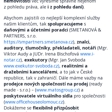
nemovitosti
věc vyřešíme správně nejenom
z pohledu práva, ale
i z pohledu daní)
.
Abychom zajistili co nejlepší komplexní služby
našim klientům, tak
spolupracujeme
s
daňovými a účetními poradci
(SMETANOVÁ &
PARTNERS, s.r.o.
https://smpartners.smetanova.cz
),
znalci,
auditory, tlumočníky, překladateli, notáři
(Mgr.
Viktor Audy a JUDr. Irena Bischofová
www.i-
notar.cz
),
exekutory
(Mgr. Jan Svoboda
www.exekutor-svoboda.cz)
,
realitními a
dražebními kancelářemi
, a to jak v České
republice, tak v zahraničí. Dále máme vazby na
prodejce nových společností na prodej
(ready
made - s.r.o.) – (
www.matosgroup.cz
) a
poskytovatele virtuálního sídla
pro společnosti
(
www.officehouseolomouc.cz
).
Dokážeme se
flexibilně přizpůsobit