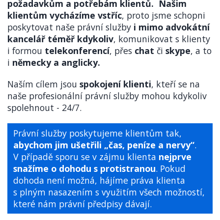
požadavkům a potřebám klientů.
Našim
klientům vycházíme vstříc
, proto jsme schopni
poskytovat naše právní služby
i mimo advokátní
kancelář téměř kdykoliv
, komunikovat s klienty
i formou
telekonferencí
, přes
chat
či
skype
, a to
i
německy a anglicky.
Naším cílem jsou
spokojení klienti
, kteří se na
naše profesionální právní služby mohou kdykoliv
spolehnout - 24/7.
Právní služby poskytujeme klientům tak,
abychom jim ušetřili „čas, peníze a nervy“
.
V případě sporu se v zájmu klienta
nejprve
snažíme o dohodu s protistranou
. Pokud
dohoda není možná, hájíme práva klienta
s plným nasazením s využitím všech možností,
které nám právní předpisy dávají.